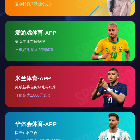
企业荣誉
钢丝封条系列
厂容厂貌
一次性挂锁
领导参观
铅封-仪表系列
影像中心
铁皮封条系列
尼龙扎带
动物耳标
新闻中心
应用领域
塑料容器
RFID电子封条
不锈钢扎带系列
公司新闻
航空航海
行业新闻
商检行业
展会动态
海关行业
港口货运
物流运输
电力行业
石油行业