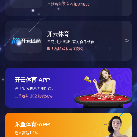
JCET002
动物耳标JCET001
1. 颜色鲜艳，辨识度高，特
1. 镀铬或镀铜钉头，不易松
粗字体，方便识别 2. 人性化
动，耐腐蚀，不易生锈 2. 十
设计...
年生产经验 ...
上一页
1
2
走进君创
产品中心
企业简介
高保封系列
企业文化
塑料封条系列