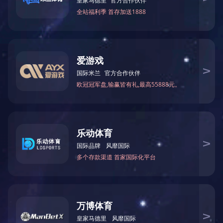
JCET004
JCET003
1. 镀铬或镀铜钉头，不易松
适合市面上大部分耳标钳，
动，耐腐蚀，不易生锈 ...
不易脱落 服务好，全心全
意，为养殖户服务...